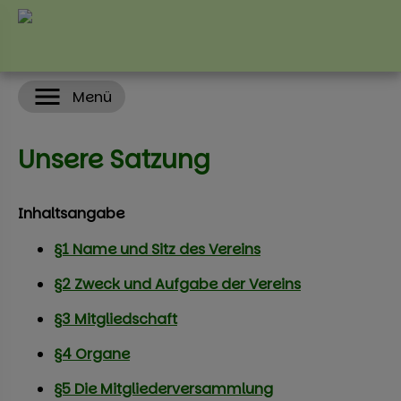
Startseite
Menü
Unser Verein
Vereinsgeschichte
Unsere Satzung
So findest Du uns
Der Vorstand
Inhaltsangabe
Unsere Satzung
§1 Name und Sitz des Vereins
Das Vereinshaus
§2 Zweck und Aufgabe der Vereins
§3 Mitgliedschaft
Freie Kleingärten
§4 Organe
Neuigkeiten
§5 Die Mitgliederversammlung
Mehr Infos